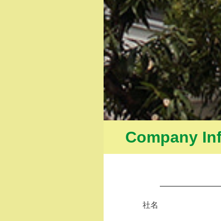
Company In
社名