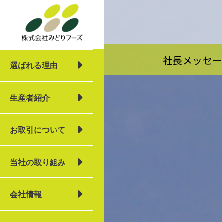
内
容
を
ス
キ
社長メッセ
ッ
選ばれる理由
プ
生産者紹介
お取引について
当社の取り組み
会社情報