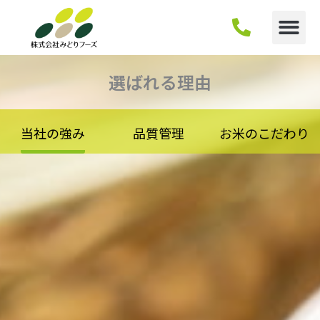
内
容
を
ス
キ
選ばれる理由
ッ
プ
当社の強み
品質管理
お米のこだわり