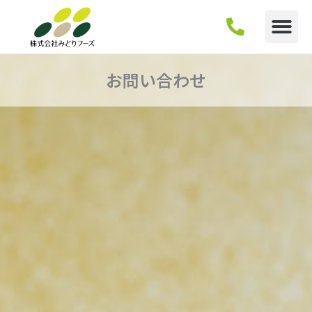
内
容
を
ス
キ
お問い合わせ
ッ
プ