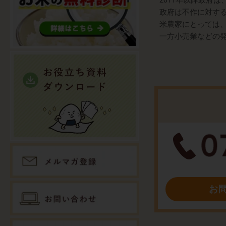
2011年以降政府
政府は不作に対する
米農家にとっては
一方小売業などの
お