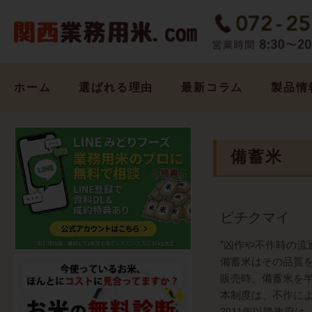
内
容
を
ス
キ
ホーム
選ばれる理由
最新コラム
製品情
ッ
プ
備蓄米
ビチクマイ
“凶作や不作時の
備蓄米はその品質
販売時、備蓄米を
本制度は、不作に