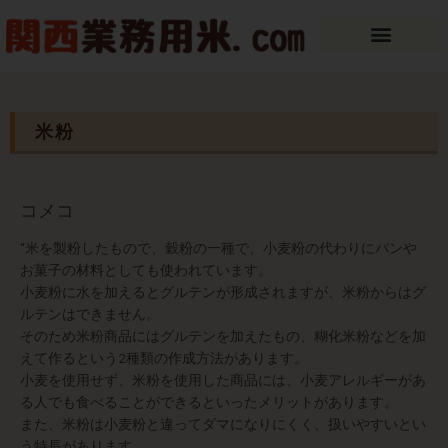
内
容
を
ス
キ
ッ
米粉
プ
コメコ
“米を製粉したもので、穀粉の一種で、小麦粉の代わりにパンや
お菓子の材料としても使われています。
小麦粉に水を加えるとグルテンが形成されますが、米粉からはグ
ルテンはできません。
そのため米粉商品にはグルテンを加えたもの、糊化米粉などを加
えて作るという2種類の作成方法があります。
小麦を使用せず、米粉を使用した商品には、小麦アレルギーがあ
る人でも食べることができるといったメリットがあります。
また、米粉は小麦粉と違ってダマになりにくく、扱いやすいとい
う特長があります。