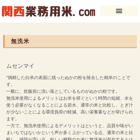
内
容
を
ス
キ
ッ
無洗米
プ
ムセンマイ
“搗精した白米の表面に残ったぬかの粉を除去した精米のことで
す。
一般に、炊飯前に洗い落としているものがぬかの粉です。
無洗米使用によるメリットはお米を研ぐという時間の短縮、水を
使う必要がなくなることによる節水、通常の米と比較し、とぎ汁
が少ないことによる環境負荷の軽減、高い栄養素などが挙げられ
ます。
一方で、無洗米使用によるデメリットはというと、品質や味がい
まいちではないかという声が多く上がっている点、通常の米と比
較し、値段が高い点、欲しい種類のお米に無洗米が存在するとは