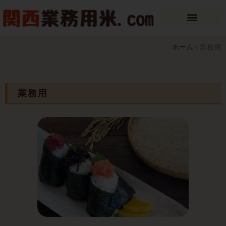
内
容
を
ス
ホーム
›
業務用
キ
ッ
プ
業務用