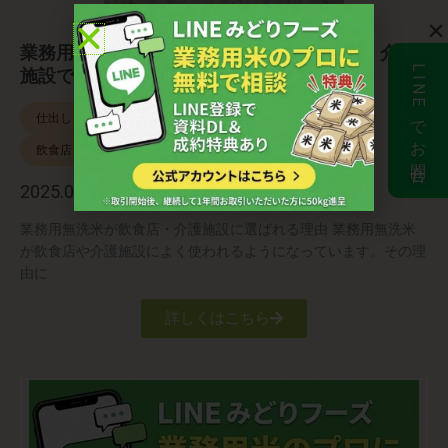
業務用無洗米が選ばれる理由とは？飲食店・介護
LINEでお問合せ
施設での活用メリットと導入ポイント
仕出し・弁当
医療・介護業界
和食店
業務用
飲食店
2025.03.31
業務用無洗米が飲食店・介護施設に選ばれる理由 業務用無洗米
が飲食店や介護施設によく使われるようになっています。その理
由に
詳しくはこちら