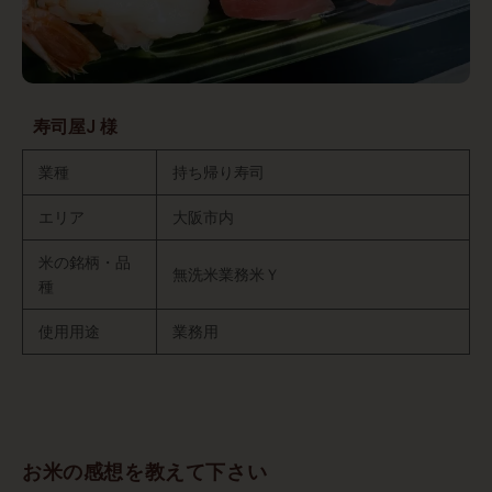
寿司屋J 様
業種
持ち帰り寿司
エリア
大阪市内
米の銘柄・品
無洗米業務米Ｙ
種
使用用途
業務用
お米の感想を教えて下さい