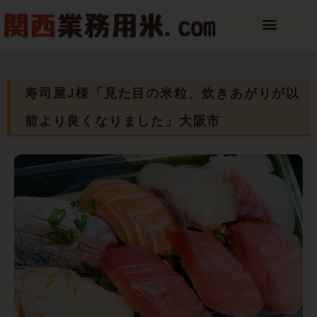
内
容
を
ス
キ
ッ
寿司屋J様「見た目の米粒、炊きあがりが以
プ
前より良くなりました」大阪市