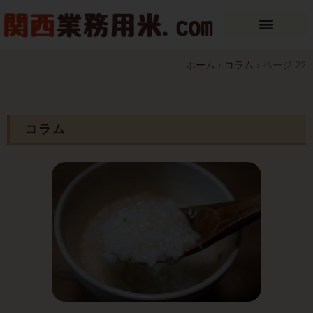
内
容
を
ス
ホーム
›
コラム
›
ページ 22
キ
ッ
プ
コラム
ペ
ペ
ペ
ペ
ペ
ー
ー
ー
ー
ー
ジ
ジ
ジ
ジ
ジ