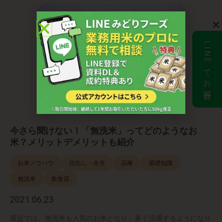
LINEでお問合せ
今さら聞けない！「無洗米」ってどのようなお
米？メリットデメリットも紹介
お米ノウハウ
仕出し・弁当
品種
基礎知識
無洗米
飲食店
2021.06.23
最近では、無洗米も人気のお米となり、多く流通するようになり