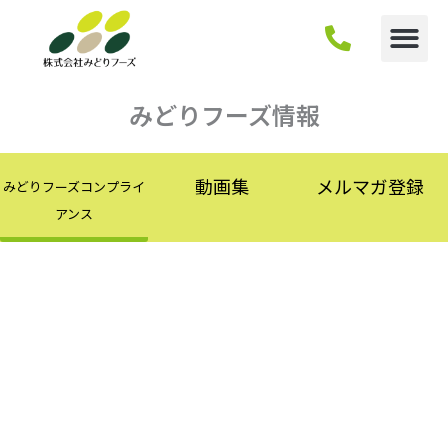
内
容
を
ス
キ
みどりフーズ情報
ッ
プ
動画集
メルマガ登録
みどりフーズコンプライ
アンス