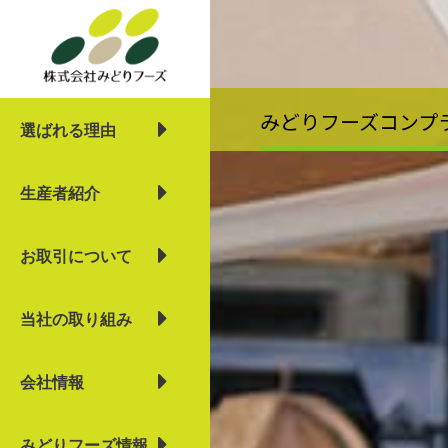
内
容
を
ス
キ
みどりフーズコンプ
選ばれる理由
ッ
プ
生産者紹介
お取引について
当社の取り組み
会社情報
みどりフーズ情報