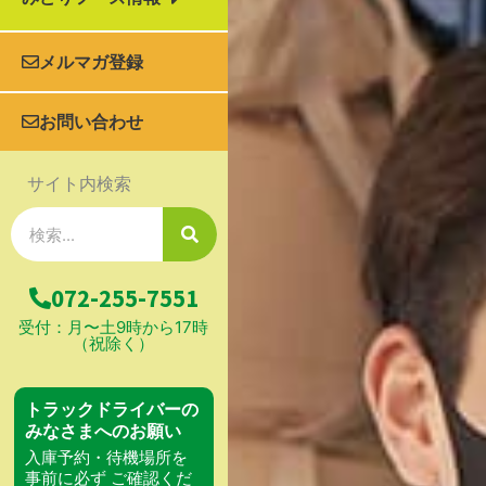
メルマガ登録
お問い合わせ
サイト内検索
検
索
072-255-7551
受付：月〜土9時から17時
（祝除く）
トラックドライバーの
みなさまへのお願い
入庫予約・待機場所を
事前に必ず ご確認くだ