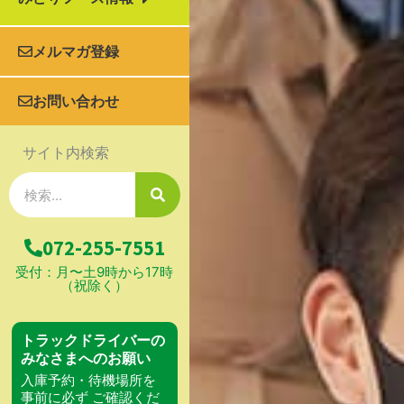
メルマガ登録
お問い合わせ
サイト内検索
検
索
072-255-7551
受付：月〜土9時から17時
（祝除く）
トラックドライバーの
みなさまへのお願い
入庫予約・待機場所を
事前に必ず ご確認くだ