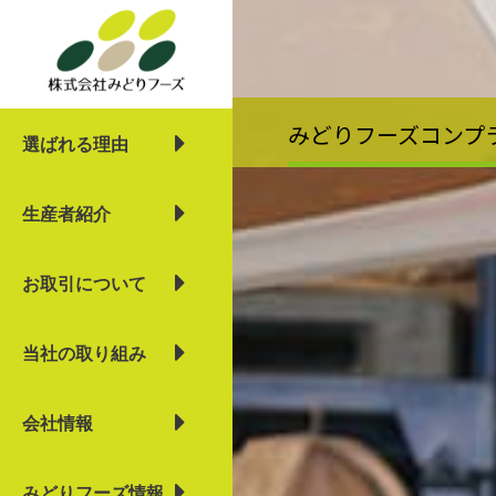
内
容
を
ス
キ
みどりフーズコンプ
選ばれる理由
ッ
プ
生産者紹介
お取引について
当社の取り組み
会社情報
みどりフーズ情報