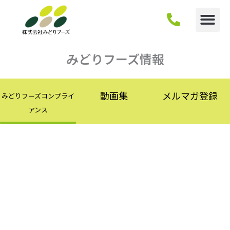
内
容
を
ス
キ
みどりフーズ情報
ッ
プ
動画集
メルマガ登録
みどりフーズコンプライ
アンス