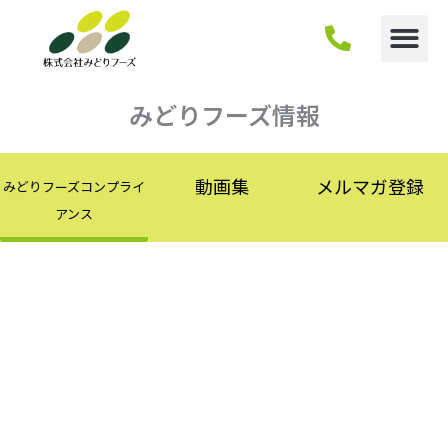
内
容
を
ス
キ
みどりフーズ情報
ッ
プ
動画集
メルマガ登録
みどりフーズコンプライ
アンス