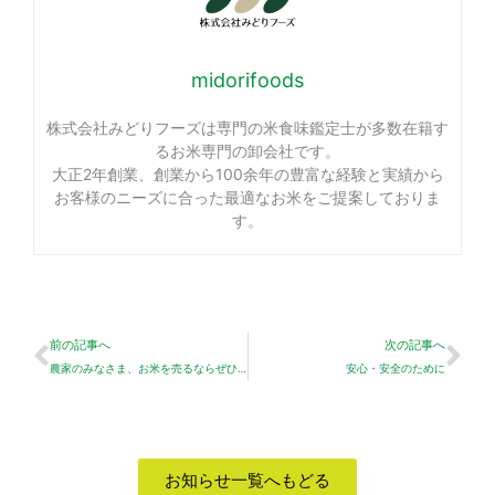
midorifoods
株式会社みどりフーズは専門の米食味鑑定士が多数在籍す
るお米専門の卸会社です。
大正2年創業、創業から100余年の豊富な経験と実績から
お客様のニーズに合った最適なお米をご提案しておりま
す。
Prev
Ne
前の記事へ
次の記事へ
農家のみなさま、お米を売るならぜひご相談ください！
安心・安全のために
お知らせ一覧へもどる