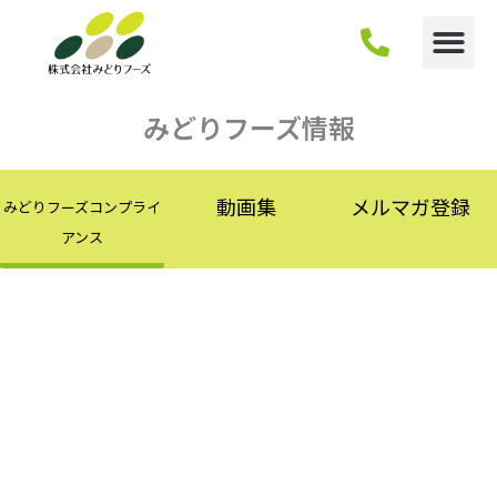
内
容
を
ス
キ
みどりフーズ情報
ッ
プ
動画集
メルマガ登録
みどりフーズコンプライ
アンス