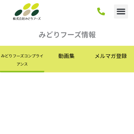
内
容
を
ス
キ
みどりフーズ情報
ッ
プ
動画集
メルマガ登録
みどりフーズコンプライ
アンス