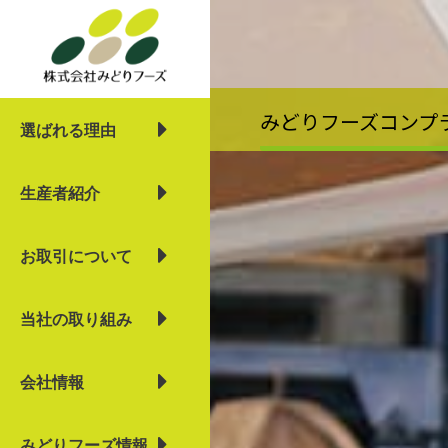
内
容
を
ス
キ
みどりフーズコンプ
選ばれる理由
ッ
プ
生産者紹介
お取引について
当社の取り組み
会社情報
みどりフーズ情報