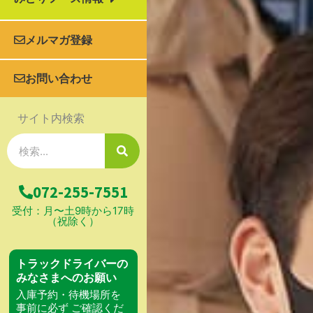
メルマガ登録
お問い合わせ
サイト内検索
検
索
072-255-7551
受付：月〜土9時から17時
（祝除く）
トラックドライバーの
みなさまへのお願い
入庫予約・待機場所を
事前に必ず ご確認くだ