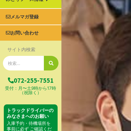
メルマガ登録
お問い合わせ
サイト内検索
検
索
072-255-7551
受付：月〜土9時から17時
（祝除く）
トラックドライバーの
みなさまへのお願い
入庫予約・待機場所を
事前に必ず ご確認くだ