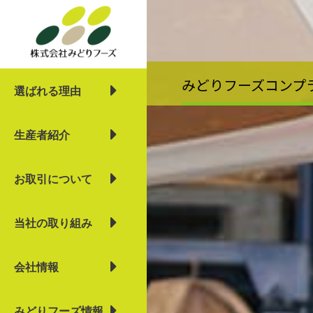
内
容
を
ス
キ
みどりフーズコンプ
選ばれる理由
ッ
プ
生産者紹介
お取引について
当社の取り組み
会社情報
みどりフーズ情報