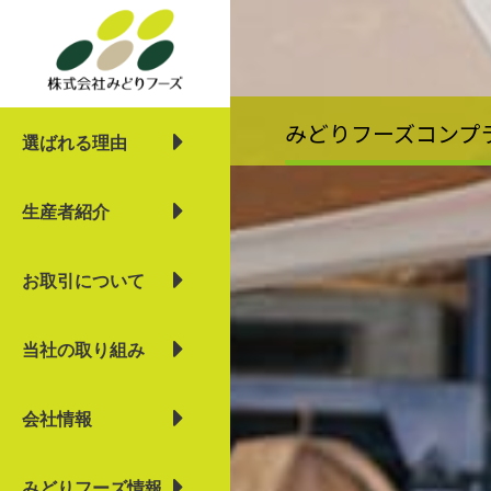
内
容
を
ス
キ
みどりフーズコンプ
選ばれる理由
ッ
プ
生産者紹介
お取引について
当社の取り組み
会社情報
みどりフーズ情報