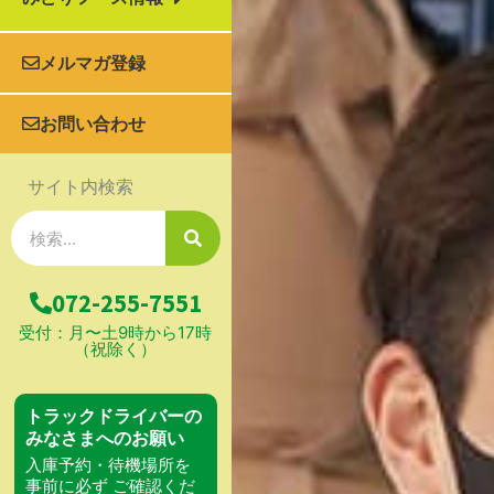
メルマガ登録
お問い合わせ
サイト内検索
検
索
072-255-7551
受付：月〜土9時から17時
（祝除く）
トラックドライバーの
みなさまへのお願い
入庫予約・待機場所を
事前に必ず ご確認くだ