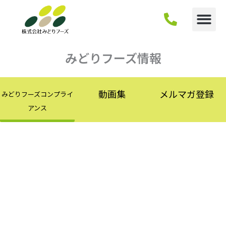
内
容
を
ス
キ
みどりフーズ情報
ッ
プ
動画集
メルマガ登録
みどりフーズコンプライ
アンス