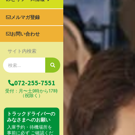
メルマガ登録
お問い合わせ
サイト内検索
検
索
072-255-7551
受付：月〜土9時から17時
（祝除く）
トラックドライバーの
みなさまへのお願い
入庫予約・待機場所を
事前に必ず ご確認くだ