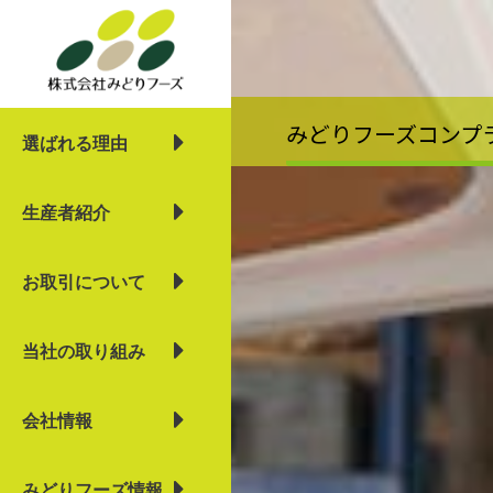
内
容
を
ス
キ
みどりフーズコンプ
選ばれる理由
ッ
プ
生産者紹介
お取引について
当社の取り組み
会社情報
みどりフーズ情報