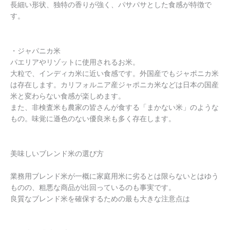
長細い形状、独特の香りが強く、パサパサとした食感が特徴で
す。
・ジャパニカ米
パエリアやリゾットに使用されるお米。
大粒で、インディカ米に近い食感です。外国産でもジャポニカ米
は存在します。カリフォルニア産ジャポニカ米などは日本の国産
米と変わらない食感が楽しめます。
また、非検査米も農家の皆さんが食する「まかない米」のような
もの。味覚に遜色のない優良米も多く存在します。
美味しいブレンド米の選び方
業務用ブレンド米が一概に家庭用米に劣るとは限らないとはゆう
ものの、粗悪な商品が出回っているのも事実です。
良質なブレンド米を確保するための最も大きな注意点は