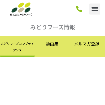
内
容
を
ス
キ
みどりフーズ情報
ッ
プ
動画集
メルマガ登録
みどりフーズコンプライ
アンス