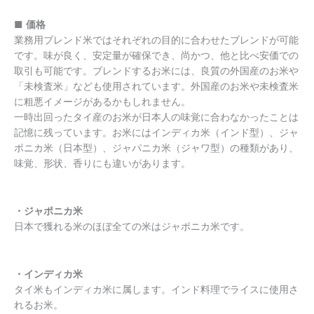
■
価格
業務用ブレンド米ではそれぞれの目的に合わせたブレンドが可能
です。味が良く、安定量が確保でき、尚かつ、他と比べ安価での
取引も可能です。ブレンドするお米には、良質の外国産のお米や
「未検査米」なども使用されています。外国産のお米や未検査米
に粗悪イメージがあるかもしれません。
一時出回ったタイ産のお米が日本人の味覚に合わなかったことは
記憶に残っています。お米にはインディカ米（インド型）、ジャ
ポニカ米（日本型）、ジャパニカ米（ジャワ型）の種類があり、
味覚、形状、香りにも違いがあります。
・ジャポニカ米
日本で獲れる米のほぼ全ての米はジャポニカ米です。
・インディカ米
タイ米もインディカ米に属します。インド料理でライスに使用さ
れるお米。