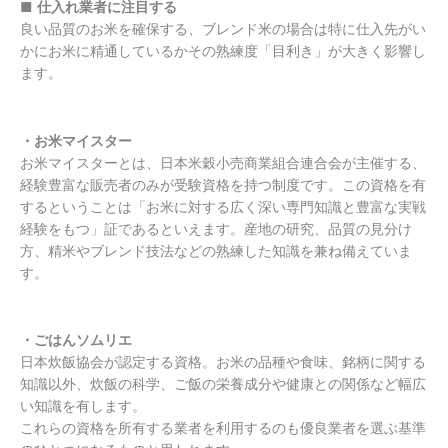
■
仕入れ業者に注目する
良い品質のお米を確保する、ブレンド米の場合は特に仕入先がい
かにお米に精通しているかその熟練度「目利き」が大きく影響し
ます。
・お米マイスター
お米マイスターとは、日本米穀小売商業組合連合会が主催する、
経験豊富な販売者のみが受験資格を持つ制度です。この資格を有
するということは「お米に対する広く深い専門知識と豊富な実戦
経験をもつ」証であるといえます。産地の研究、品質の見分け
方、精米やブレンド技法などの熟練した知識を兼ね備えていま
す。
・ごはんソムリエ
日本炊飯協会が認定する資格。お米の品種や食味、銘柄に関する
知識以外、炊飯の科学、ご飯の栄養成分や健康との関係など幅広
い知識を有します。
これらの資格を所有する業者を利用するのも優良業者を選ぶ基準