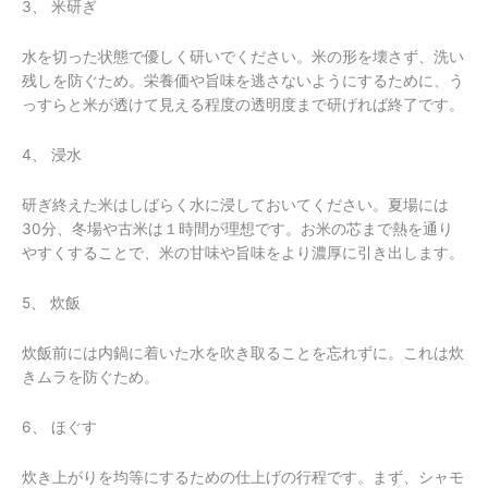
3、 米研ぎ
水を切った状態で優しく研いでください。米の形を壊さず、洗い
残しを防ぐため。栄養価や旨味を逃さないようにするために、う
っすらと米が透けて見える程度の透明度まで研げれば終了です。
4、 浸水
研ぎ終えた米はしばらく水に浸しておいてください。夏場には
30分、冬場や古米は１時間が理想です。お米の芯まで熱を通り
やすくすることで、米の甘味や旨味をより濃厚に引き出します。
5、 炊飯
炊飯前には内鍋に着いた水を吹き取ることを忘れずに。これは炊
きムラを防ぐため。
6、 ほぐす
炊き上がりを均等にするための仕上げの行程です。まず、シャモ