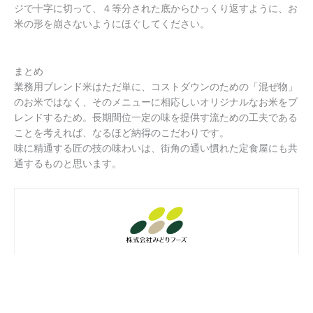
ジで十字に切って、４等分された底からひっくり返すように、お
米の形を崩さないようにほぐしてください。
まとめ
業務用ブレンド米はただ単に、コストダウンのための「混ぜ物」
のお米ではなく、そのメニューに相応しいオリジナルなお米をブ
レンドするため。長期間位一定の味を提供す流ための工夫である
ことを考えれば、なるほど納得のこだわりです。
味に精通する匠の技の味わいは、街角の通い慣れた定食屋にも共
通するものと思います。
株式会社みどりフーズ
株式会社みどりフーズは専門の米食味鑑定士が多数在籍する