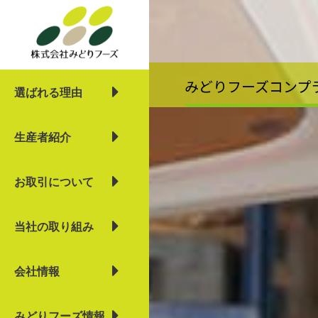
内
容
を
ス
キ
みどりフーズコンプ
選ばれる理由
ッ
プ
生産者紹介
お取引について
当社の取り組み
会社情報
みどりフーズ情報