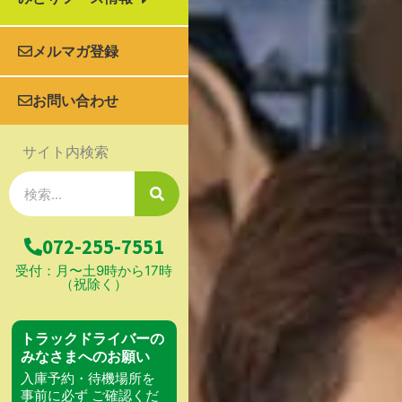
メルマガ登録
お問い合わせ
サイト内検索
検
索
072-255-7551
受付：月〜土9時から17時
（祝除く）
トラックドライバーの
みなさまへのお願い
入庫予約・待機場所を
事前に必ず ご確認くだ