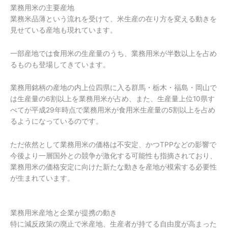
業務用米の主要産地
業務米品薄という流れを受けて、米生産の在り方を変える動きを
見せている産地も現れています。
一部産地では食用米の生産量のうち、業務用米が半数以上を占め
るものも登場してきています。
業務用銘柄の産地の内上位四県に入る群馬・栃木・福島・岡山で
は生産量の6割以上を業務用米が占め、また、生産量上位10県す
べてが平成29年時点で業務用米が食用米生産量の5割以上を占め
るようになっているのです。
ただ依然として業務用米の価格は不安定、かつTPPなどの影響で
今後より一層国外との競争が激化する可能性も指摘されており、
業務用米の価格安定に向けた新たな動きを産地が模索する必要性
が生まれています。
業務用米産地と企業が提携の動き
特に減反政策の廃止で米産地、生産者が持てる自由度が高まった