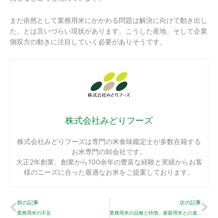
まだ依然として業務用米にかかわる問題は解決に向けて動き出し
た、とは言いづらい現状があります。こうした産地、そして企業
側双方の動きに注目していく必要がありそうです。
株式会社みどりフーズ
株式会社みどりフーズは専門の米食味鑑定士が多数在籍する
お米専門の卸会社です。
大正2年創業、創業から100余年の豊富な経験と実績からお客
様のニーズに合った最適なお米をご提案しております。
Prev
Ne
前の記事
次の記事
業務用米の不足
業務用米の品種と特徴、家庭用米との違い