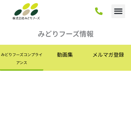
内
容
を
ス
キ
みどりフーズ情報
ッ
プ
動画集
メルマガ登録
みどりフーズコンプライ
アンス