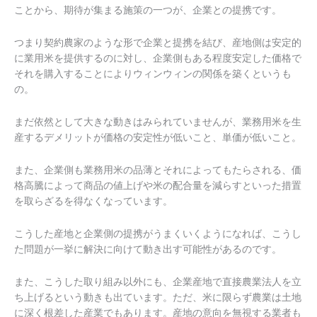
ことから、期待が集まる施策の一つが、企業との提携です。
つまり契約農家のような形で企業と提携を結び、産地側は安定的
に業用米を提供するのに対し、企業側もある程度安定した価格で
それを購入することによりウィンウィンの関係を築くというも
の。
まだ依然として大きな動きはみられていませんが、業務用米を生
産するデメリットが価格の安定性が低いこと、単価が低いこと。
また、企業側も業務用米の品薄とそれによってもたらされる、価
格高騰によって商品の値上げや米の配合量を減らすといった措置
を取らざるを得なくなっています。
こうした産地と企業側の提携がうまくいくようになれば、こうし
た問題が一挙に解決に向けて動き出す可能性があるのです。
また、こうした取り組み以外にも、企業産地で直接農業法人を立
ち上げるという動きも出ています。ただ、米に限らず農業は土地
に深く根差した産業でもあります。産地の意向を無視する業者も