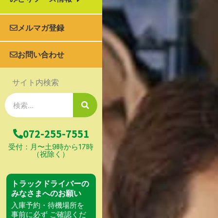
メルマガ登録
お問い合わせ
サイト内検索
検
索
072-255-7551
受付：月〜土9時から17時
（祝除く）
トラックドライバーの
みなさまへのお願い
入庫予約・待機場所を
事前に必ず ご確認くだ